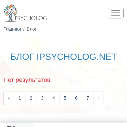
Главная
Блог
БЛОГ IPSYCHOLOG.NET
Нет результатов
‹
1
2
3
4
5
6
7
›