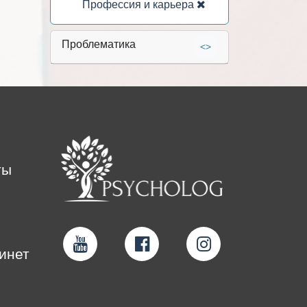
Профессия и карьера
Проблематика
<>
ты
инет