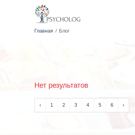
Главная
Блог
Нет результатов
‹
1
2
3
4
5
6
›