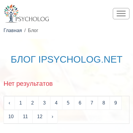
Главная
Блог
БЛОГ IPSYCHOLOG.NET
Нет результатов
‹
1
2
3
4
5
6
7
8
9
10
11
12
›