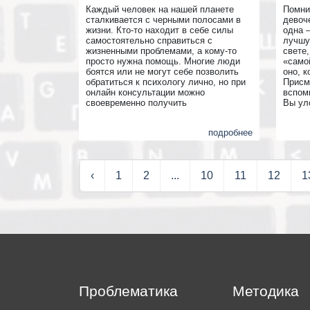
Каждый человек на нашей планете
Помни
сталкивается с черными полосами в
девоч
жизни. Кто-то находит в себе силы
одна 
самостоятельно справиться с
лучшу
жизненными проблемами, а кому-то
свете
просто нужна помощь. Многие люди
«само
боятся или не могут себе позволить
оно, к
обратиться к психологу лично, но при
Присм
онлайн консультации можно
вспом
своевременно получить
Вы ул
психологическую помощь, не выходя
связь 
из дома. Если Вы ограничены во
измен
подробнее
времени или Вам сложно сделать
ВСЕ 
первый шаг к общению с новыми
людьми, Вы при этом испытываете
сильную тревогу или панические
‹
1
2
...
10
11
12
1
атаки, то онлайн консультация лучший
способ позаботиться о себе.
Проблематика
Методика