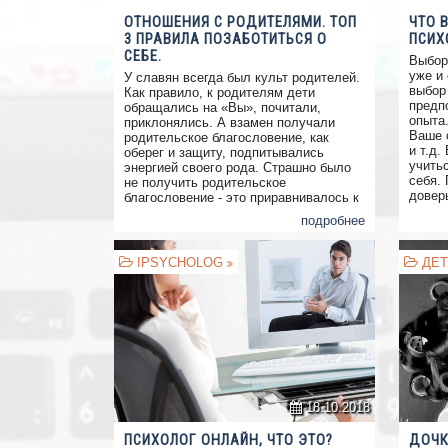
ОТНОШЕНИЯ С РОДИТЕЛЯМИ. ТОП
ЧТО 
3 ПРАВИЛА ПОЗАБОТИТЬСЯ О
ПСИХ
СЕБЕ.
Выбор
уже и 
У славян всегда был культ родителей.
выбор
Как правило, к родителям дети
предпо
обращались на «Вы», почитали,
опыта
приклонялись. А взамен получали
Ваше 
родительское благословение, как
и т.д.
оберег и защиту, подпитывались
учить
энергией своего рода. Страшно было
себя. 
не получить родительское
довер
благословение - это приравнивалось к
своим
автоматическому провалу всех
подробнее
при р
начинаний.
о сле
IPSYCHOLOG
ДЕТ
18.10.2018
ПСИХОЛОГ ОНЛАЙН, ЧТО ЭТО?
ДОЧК