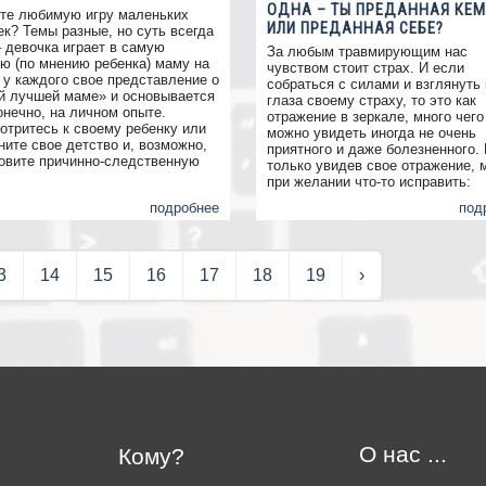
ОДНА – ТЫ ПРЕДАННАЯ КЕМ
те любимую игру маленьких
ИЛИ ПРЕДАННАЯ СЕБЕ?
ек? Темы разные, но суть всегда
– девочка играет в самую
За любым травмирующим нас
ю (по мнению ребенка) маму на
чувством стоит страх. И если
, у каждого свое представление о
собраться с силами и взглянуть 
й лучшей маме» и основывается
глаза своему страху, то это как
онечно, на личном опыте.
отражение в зеркале, много чего
отритесь к своему ребенку или
можно увидеть иногда не очень
ните свое детство и, возможно,
приятного и даже болезненного. 
овите причинно-следственную
только увидев свое отражение, 
и вдруг захотите что-то
при желании что-то исправить:
ить, помните МОЖНО ВСЕ и
подтянуть, доделать, поразмыш
подробнее
под
СВОЕВРЕМЕННО.
потренироваться.
3
14
15
16
17
18
19
›
О нас ...
Кому?