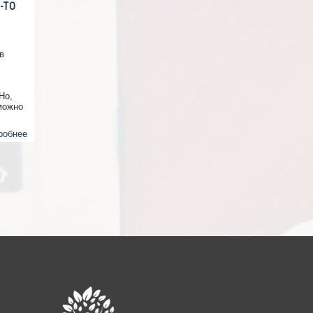
-ТО
в
Но,
можно
лять,
робнее