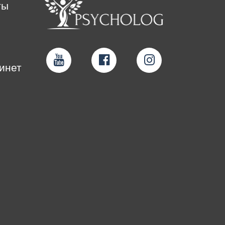
ты
инет