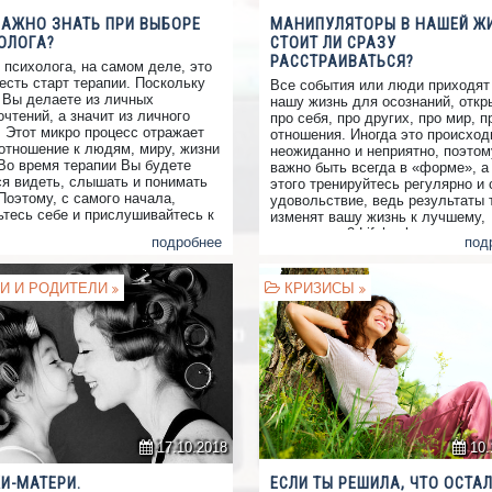
ВАЖНО ЗНАТЬ ПРИ ВЫБОРЕ
МАНИПУЛЯТОРЫ В НАШЕЙ Ж
ОЛОГА?
СТОИТ ЛИ СРАЗУ
РАССТРАИВАТЬСЯ?
 психолога, на самом деле, это
есть старт терапии. Поскольку
Все события или люди приходят
 Вы делаете из личных
нашу жизнь для осознаний, откр
чтений, а значит из личного
про себя, про других, про мир, п
. Этот микро процесс отражает
отношения. Иногда это происход
отношение к людям, миру, жизни
неожиданно и неприятно, поэтом
 Во время терапии Вы будете
важно быть всегда в «форме», а
ся видеть, слышать и понимать
этого тренируйтесь регулярно и 
Поэтому, с самого начала,
удовольствие, ведь результаты 
ьтесь себе и прислушивайтесь к
изменят вашу жизнь к лучшему,
 реакциям. Хорошие признаки
предлагаю 3 Lifehack – как вест
подробнее
под
аботе с психологом должны быть
с манипуляторами
дующем:
И И РОДИТЕЛИ
КРИЗИСЫ
17.10.2018
10.
И-МАТЕРИ.
ЕСЛИ ТЫ РЕШИЛА, ЧТО ОСТА