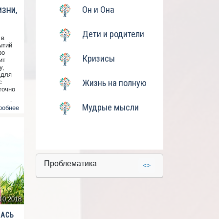
Он и Она
ИЗНИ,
Дети и родители
 в
ытий
ро
Кризисы
ит
у,
 для
Жизнь на полную
с
точно
и себя
Мудрые мысли
робнее
Проблематика
<>
10.2018
ЛАСЬ