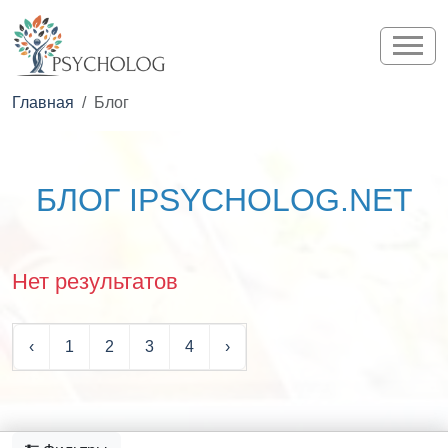
Главная
Блог
БЛОГ IPSYCHOLOG.NET
Нет результатов
‹
1
2
3
4
›