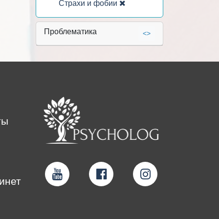
Страхи и фобии
Проблематика
<>
ты
инет