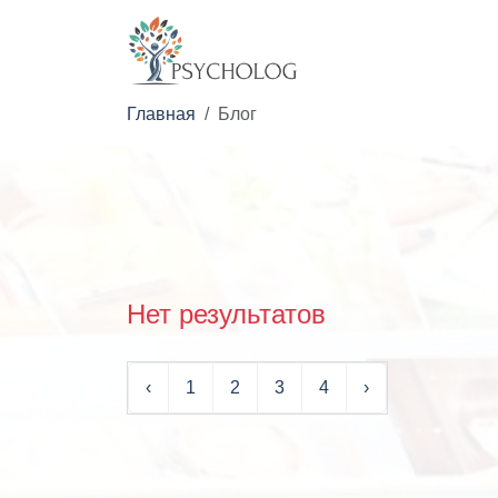
Главная
Блог
Нет результатов
‹
1
2
3
4
›