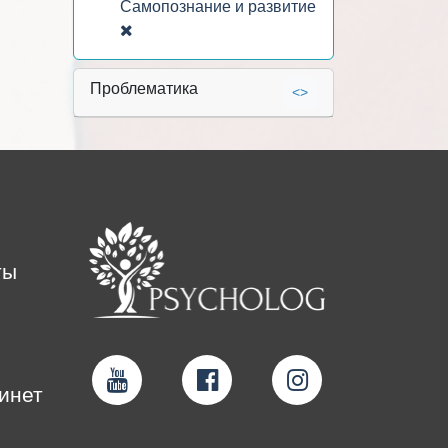
Самопознание и развитие
Проблематика
<>
ты
инет