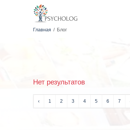
Главная
Блог
Нет результатов
‹
1
2
3
4
5
6
7