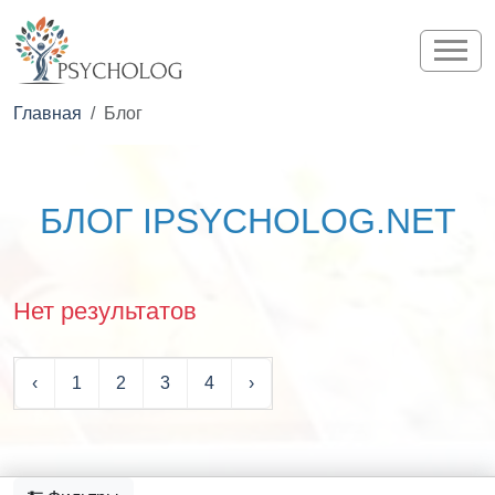
Главная
Блог
БЛОГ IPSYCHOLOG.NET
Нет результатов
‹
1
2
3
4
›