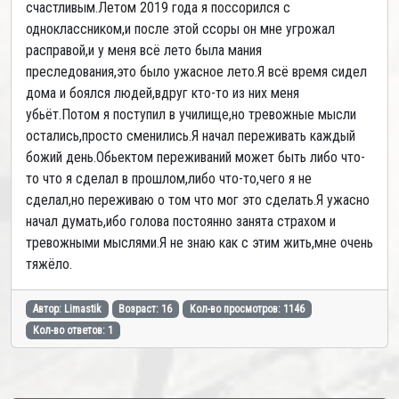
счастливым.Летом 2019 года я поссорился с
одноклассником,и после этой ссоры он мне угрожал
расправой,и у меня всё лето была мания
преследования,это было ужасное лето.Я всё время сидел
дома и боялся людей,вдруг кто-то из них меня
убьёт.Потом я поступил в училище,но тревожные мысли
остались,просто сменились.Я начал переживать каждый
божий день.Обьектом переживаний может быть либо что-
то что я сделал в прошлом,либо что-то,чего я не
сделал,но переживаю о том что мог это сделать.Я ужасно
начал думать,ибо голова постоянно занята страхом и
тревожными мыслями.Я не знаю как с этим жить,мне очень
тяжёло.
Автор: Limastik
Возраст: 16
Кол-во просмотров: 1146
Кол-во ответов: 1