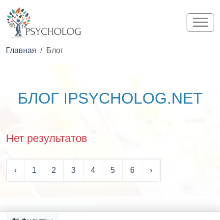
Главная
Блог
БЛОГ IPSYCHOLOG.NET
Нет результатов
‹
1
2
3
4
5
6
›