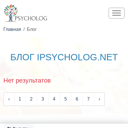
Главная
Блог
БЛОГ IPSYCHOLOG.NET
Нет результатов
‹
1
2
3
4
5
6
7
›