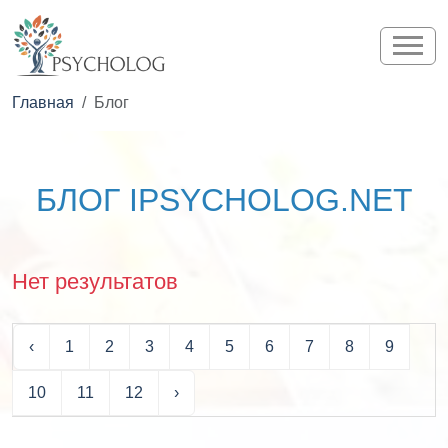
Главная
Блог
БЛОГ IPSYCHOLOG.NET
Нет результатов
‹
1
2
3
4
5
6
7
8
9
10
11
12
›