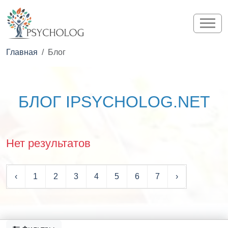
Главная
Блог
БЛОГ IPSYCHOLOG.NET
Нет результатов
‹
1
2
3
4
5
6
7
›