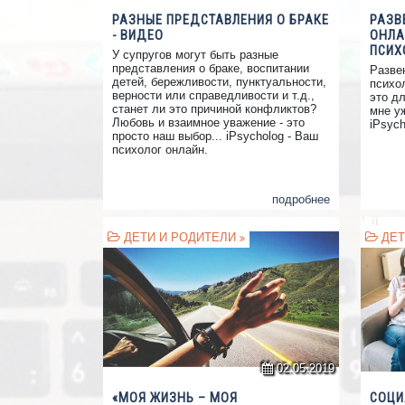
РАЗНЫЕ ПРЕДСТАВЛЕНИЯ О БРАКЕ
РАЗВ
- ВИДЕО
ОНЛА
ПСИХ
У супругов могут быть разные
представления о браке, воспитании
Разве
детей, бережливости, пунктуальности,
психол
верности или справедливости и т.д.,
это д
станет ли это причиной конфликтов?
мне уж
Любовь и взаимное уважение - это
iPsych
просто наш выбор... iPsycholog - Ваш
психолог онлайн.
подробнее
ДЕТИ И РОДИТЕЛИ
ДЕТ
02.05.2019
«МОЯ ЖИЗНЬ – МОЯ
СОЦИ