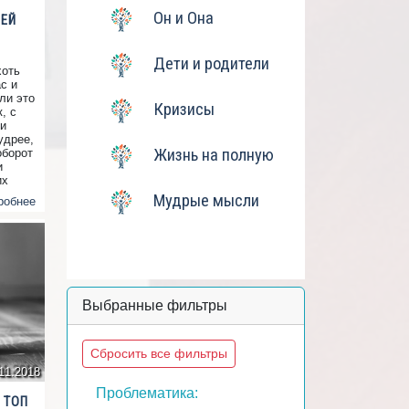
Он и Она
ШЕЙ
Дети и родители
хоть
с и
ли это
Кризисы
, с
 и
мудрее,
Жизнь на полную
оборот
и
их
аниц
Мудрые мысли
робнее
акая
Выбранные фильтры
Сбросить все фильтры
11.2018
Проблематика:
 ТОП