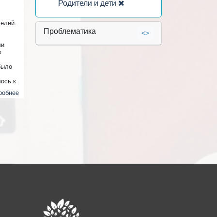
Родители и дети
О
телей.
Проблематика
<>
ли
к
было
лось к
робнее