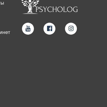
ты
инет