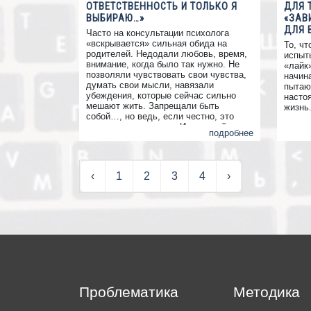
ОТВЕТСТВЕННОСТЬ И ТОЛЬКО Я
ДЛЯ 
ВЫБИРАЮ…»
«ЗАВ
ДЛЯ 
Часто на консультации психолога
«вскрывается» сильная обида на
То, чт
родителей. Недодали любовь, время,
испыт
внимание, когда было так нужно. Не
«лайк
позволяли чувствовать свои чувства,
начин
думать свои мысли, навязали
пытаю
убеждения, которые сейчас сильно
насто
мешают жить. Запрещали быть
жизнь
собой…, но ведь, если честно, это
время давно прошло. И если сейчас
подробнее
задать себя вопрос, а кто теперь
мешает быть собой, жить свою жизнь?
Ответ будет очевиден – я сам/сама.
‹
1
2
3
4
›
Проблематика
Методика