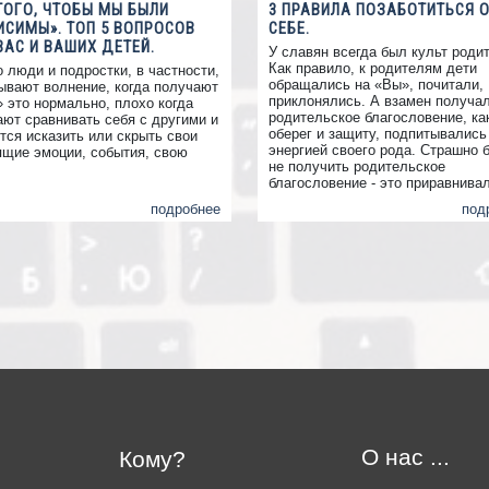
ТОГО, ЧТОБЫ МЫ БЫЛИ
3 ПРАВИЛА ПОЗАБОТИТЬСЯ 
ИСИМЫ». ТОП 5 ВОПРОСОВ
СЕБЕ.
ВАС И ВАШИХ ДЕТЕЙ.
У славян всегда был культ роди
Как правило, к родителям дети
о люди и подростки, в частности,
обращались на «Вы», почитали,
ывают волнение, когда получают
приклонялись. А взамен получа
» это нормально, плохо когда
родительское благословение, ка
ают сравнивать себя с другими и
оберег и защиту, подпитывались
тся исказить или скрыть свои
энергией своего рода. Страшно 
ящие эмоции, события, свою
не получить родительское
.
благословение - это приравнива
автоматическому провалу всех
подробнее
под
начинаний.
О нас ...
Кому?