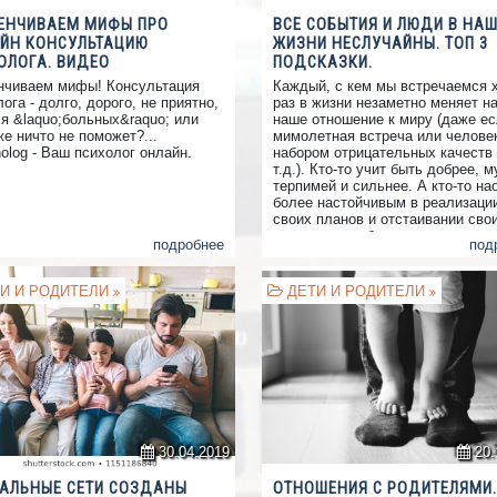
ЕНЧИВАЕМ МИФЫ ПРО
ВСЕ СОБЫТИЯ И ЛЮДИ В НА
ЙН КОНСУЛЬТАЦИЮ
ЖИЗНИ НЕСЛУЧАЙНЫ. ТОП 3
ОЛОГА. ВИДЕО
ПОДСКАЗКИ.
нчиваем мифы! Консультация
Каждый, с кем мы встречаемся 
ога - долго, дорого, не приятно,
раз в жизни незаметно меняет на
ля &laquo;больных&raquo; или
наше отношение к миру (даже ес
е ничто не поможет?...
мимолетная встреча или человек
olog - Ваш психолог онлайн.
набором отрицательных качеств
т.д.). Кто-то учит быть добрее, 
терпимей и сильнее. А кто-то на
более настойчивым в реализаци
своих планов и отстаивании сво
интересов, соблюдении своих гр
подробнее
под
или границ других людей и т.д.
Говорят, супруги и дети - наши
кармические учителя. Как Вам т
И И РОДИТЕЛИ
ДЕТИ И РОДИТЕЛИ
мысль?
30.04.2019
20.
АЛЬНЫЕ СЕТИ СОЗДАНЫ
ОТНОШЕНИЯ С РОДИТЕЛЯМИ.