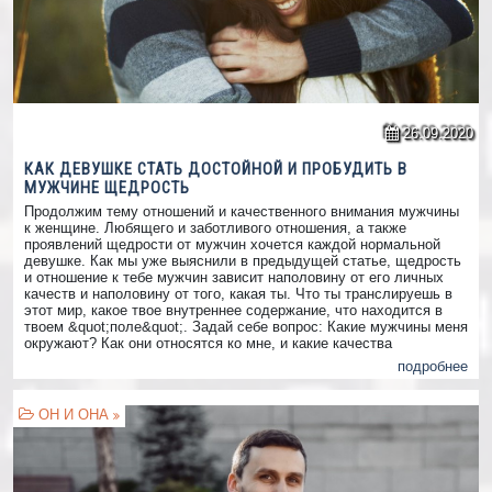
26.09.2020
КАК ДЕВУШКЕ СТАТЬ ДОСТОЙНОЙ И ПРОБУДИТЬ В
МУЖЧИНЕ ЩЕДРОСТЬ
Продолжим тему отношений и качественного внимания мужчины
к женщине. Любящего и заботливого отношения, а также
проявлений щедрости от мужчин хочется каждой нормальной
девушке. Как мы уже выяснили в предыдущей статье, щедрость
и отношение к тебе мужчин зависит наполовину от его личных
качеств и наполовину от того, какая ты. Что ты транслируешь в
этот мир, какое твое внутреннее содержание, что находится в
твоем &quot;поле&quot;. Задай себе вопрос: Какие мужчины меня
окружают? Как они относятся ко мне, и какие качества
проявляют в моем присутствии? Если ответы тебя не
подробнее
устраивают, то попытайся выяснить &ndash; чем от тебя
&laquo;фонит&raquo;. Какие твои черты не дают мужчинам
делать тебя счастливее? Бывает, что самой в этом разобраться
ОН И ОНА
сложно. В таком случае я готов тебе помочь, и приглашаю на
бесплатную экспресс-консультацию, где мы разберемся с твоими
затруднениями. Читайте также: 10 пунктов, которые важно
простить себе.. И так, какими качествами обладает достойная
девушка: &hearts;️Она спокойна.&nbsp;Излучает умиротворение,