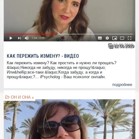
12.06.2019
КАК ПЕРЕЖИТЬ ИЗМЕНУ? - ВИДЕО
Как пережить измену? Как простить и нужно ли прощать?
&laquo;Никогда не забуду, никогда не прощу!&raquo;
Или&hellip;все-таки &laquo;Когда забуду, а когда и
прощу&raquo;?... iPsycholog - Ваш психолог онлайн.
подробнее
ОН И ОНА