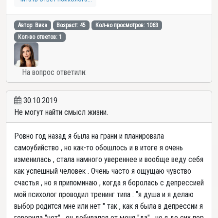
Автор: Вика
Возраст: 45
Кол-во просмотров: 1063
Кол-во ответов: 1
На вопрос ответили:
30.10.2019
Не могут найти смысл жизни.
Ровно год назад я была на грани и планировала
самоубийство , но как-то обошлось и в итоге я очень
изменилась , стала намного увереннее и вообще веду себя
как успешный человек . Очень часто я ощущаю чувство
счастья , но я припоминаю , когда я боролась с депрессией
мой психолог проводил тренинг типа : "я душа и я делаю
выбор родится мне или нет " так , как я была в депрессии я
говорила "нет" , он добивался от меня "да" , но я до сих пор